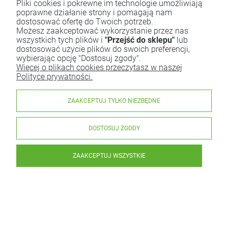
Pliki cookies i pokrewne im technologie umożliwiają
poprawne działanie strony i pomagają nam
dostosować ofertę do Twoich potrzeb.
Możesz zaakceptować wykorzystanie przez nas
wszystkich tych plików i
"Przejść do sklepu"
lub
dostosować użycie plików do swoich preferencji,
wybierając opcję "Dostosuj zgody".
Więcej o plikach cookies przeczytasz w naszej
Polityce prywatności.
ZAAKCEPTUJ TYLKO NIEZBĘDNE
DOSTOSUJ ZGODY
ZAAKCEPTUJ WSZYSTKIE
Sezam Biały Łuskany BIO 1 kg