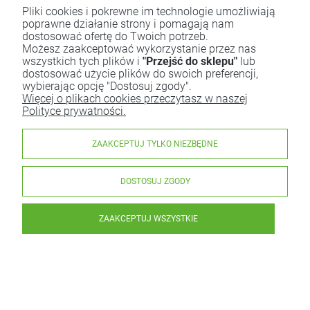
Pliki cookies i pokrewne im technologie umożliwiają
poprawne działanie strony i pomagają nam
dostosować ofertę do Twoich potrzeb.
Możesz zaakceptować wykorzystanie przez nas
wszystkich tych plików i
"Przejść do sklepu"
lub
dostosować użycie plików do swoich preferencji,
wybierając opcję "Dostosuj zgody".
Więcej o plikach cookies przeczytasz w naszej
Polityce prywatności.
ZAAKCEPTUJ TYLKO NIEZBĘDNE
DOSTOSUJ ZGODY
ZAAKCEPTUJ WSZYSTKIE
Sezam Biały Niełuskany BIO 1 kg