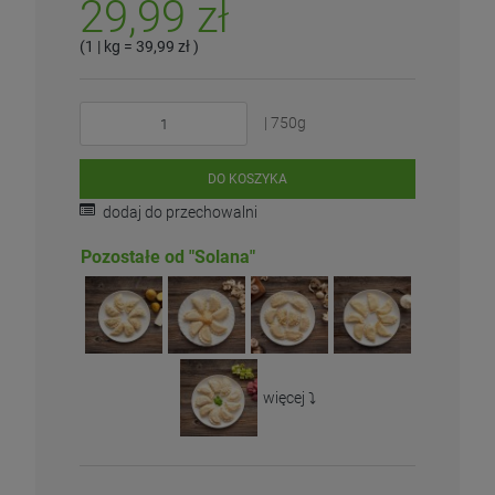
29,99 zł
(1
| kg
=
39,99 zł
)
| 750g
DO KOSZYKA
dodaj do przechowalni
Pozostałe od "Solana"
więcej ⤵️