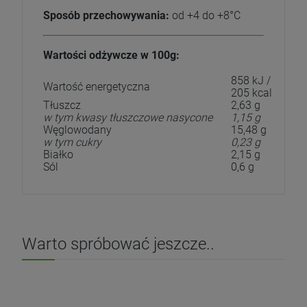
Sposób przechowywania:
od +4 do +8°C
Wartości odżywcze w 100g:
858 kJ /
Wartość energetyczna
205 kcal
Tłuszcz
2,63 g
w tym kwasy tłuszczowe nasycone
1,15 g
Węglowodany
15,48 g
w tym cukry
0,23 g
Białko
2,15 g
Sól
0,6 g
Warto spróbować jeszcze..