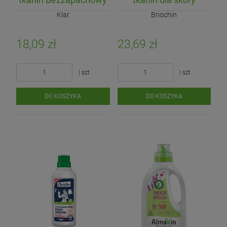
ECO 750ml (30 prań)
wrażliwej 750ml (40
Klar
Briochin
prań)
18,09 zł
23,69 zł
| szt
| szt
DO KOSZYKA
DO KOSZYKA