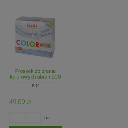
Proszek do prania
kolorowych ubrań ECO
1,375kg (27 prań)
Klar
49,09 zł
| szt