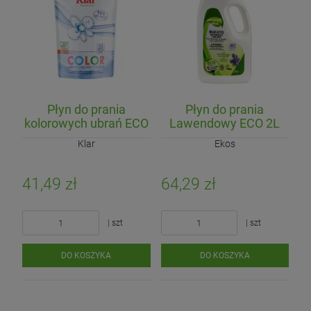
Płyn do prania
Płyn do prania
kolorowych ubrań ECO
Lawendowy ECO 2L
1,5L (25prań)
(40 prań)
Klar
Ekos
41,49 zł
64,29 zł
| szt
| szt
DO KOSZYKA
DO KOSZYKA