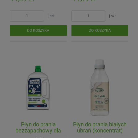
| szt
| szt
DO KOSZYKA
DO KOSZYKA
Ogórek Gruntowy Componist
Pomidor Malinowy (EKO)
Ogórek Sałatkowy (EKO)
16,90 zł
26,50 zł
11,60 zł
Płyn do prania
Płyn do prania białych
Cena regularna:
14,50 zł
bezzapachowy dla
ubrań (koncentrat)
4,20 zł
Najniższa cena:
skóry wrażliwej
ECO 900ml (20 prań)