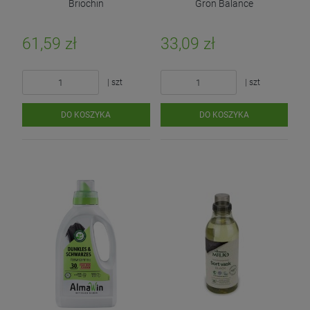
Briochin
Gron Balance
| kg
| kg
(koncentrat) ECO 2,27L
(50 prań)
| 500g
DO KOSZYKA
DO KOSZYKA
61,59 zł
33,09 zł
DO KOSZYKA
| szt
| szt
DO KOSZYKA
DO KOSZYKA