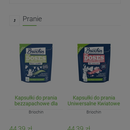
Pranie
Kapsułki do prania
Kapsułki do prania
bezzapachowe dla
Uniwersalne Kwiatowe
skóry wrażliwej (22
na bazie szarego
Briochin
Briochin
szt.)
mydła (22 szt.)
44,39 zł
44,39 zł