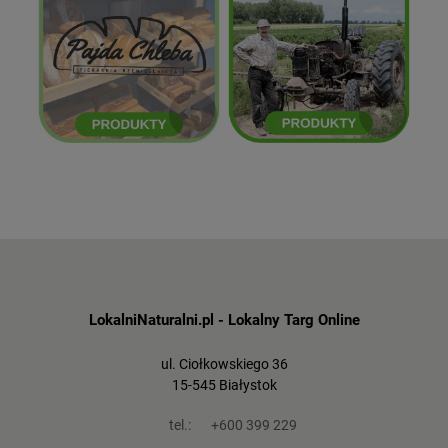
Mikołaj Kordziukiewicz
Pajda Chleba
ZOBACZ
ZOBACZ
LokalniNaturalni.pl - Lokalny Targ Online
ul. Ciołkowskiego 36
15-545 Białystok
tel.:
+600 399 229