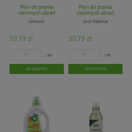
Płyn do prania
Płyn do prania
ciemnych ubrań
ciemnych ubrań
(koncentrat) ECO
(koncentrat) ECO
Almawin
Gron Balance
750ml (25 prań)
900ml (20 prań)
33,19 zł
30,79 zł
| szt
| szt
DO KOSZYKA
DO KOSZYKA