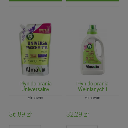
Płyn do prania
Płyn do prania
Uniwersalny
Wełnianych i
Lawendowy ECO 1,5L
Jedwabnych ubrań
Almawin
Almawin
(23 prania)
(koncentrat) ECO
750ml (50 prań)
36,89 zł
32,29 zł