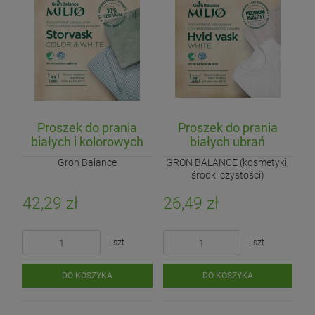
Proszek do prania
Proszek do prania
białych i kolorowych
białych ubrań
ubrań (koncentrat)
(koncentrat) ECO 785g
Gron Balance
GRON BALANCE (kosmetyki,
ECO 1,8kg (33 prania)
(18 prań)
środki czystości)
42,29 zł
26,49 zł
| szt
| szt
DO KOSZYKA
DO KOSZYKA