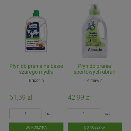
Płyn do prania na bazie
Płyn do prania
szarego mydła
sportowych ubrań
Kwiatowy (koncentrat)
(koncentrat) ECO
Briochin
Almawin
2,27L (50 prań)
750ml (16 prań)
61,59 zł
42,99 zł
| szt
| szt
DO KOSZYKA
DO KOSZYKA