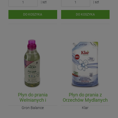
| szt
| szt
DO KOSZYKA
DO KOSZYKA
Płyn do prania
Płyn do prania z
Wełnianych i
Orzechów Mydlanych
Jedwabnych ubrań
Uniwersalny ECO 1,5L
Gron Balance
Klar
(koncentrat) ECO
(33prania)
900ml (30 prań)