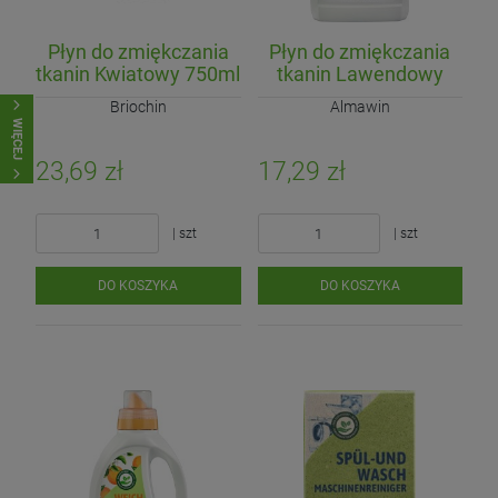
Płyn do zmiękczania
Płyn do zmiękczania
tkanin Kwiatowy 750ml
tkanin Lawendowy
(40 prań)
(koncentrat) ECO 750
Briochin
Almawin
ml (30 prań)
WIĘCEJ
23,69 zł
17,29 zł
| szt
| szt
DO KOSZYKA
DO KOSZYKA