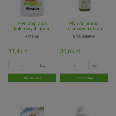
Płyn do prania
Płyn do prania
kolorowych ubrań
kolorowych ubrań
(koncentrat) ECO 1,5L
(koncentrat) ECO
Almawin
Gron Balance
(20 prań)
900ml (20 prań)
41,49 zł
31,69 zł
| szt
| szt
DO KOSZYKA
DO KOSZYKA