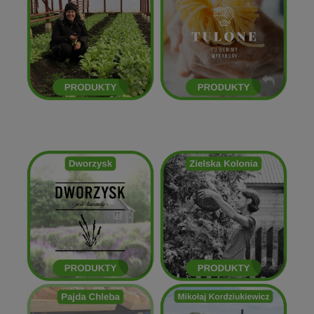
Kasia Cimoch
Tulone
ZOBACZ
ZOBACZ
Zielska Kolonia
Dworzysk
ZOBACZ
ZOBACZ