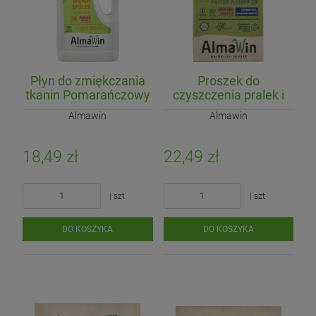
Płyn do zmiękczania
Proszek do
tkanin Pomarańczowy
czyszczenia pralek i
(koncentrat) ECO
zmywarek
Almawin
Almawin
750ml
(koncentrat) ECO 200g
18,49 zł
22,49 zł
| szt
| szt
DO KOSZYKA
DO KOSZYKA