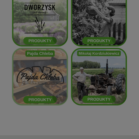
Zielska Kolonia
Dworzysk
ZOBACZ
ZOBACZ
Mikołaj Kordziukiewicz
Pajda Chleba
ZOBACZ
ZOBACZ