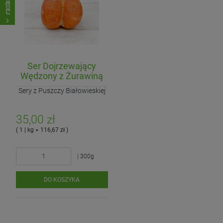
WIĘCEJ
Ser Dojrzewający
Wędzony z Żurawiną
Sery z Puszczy Białowieskiej
35,00 zł
( 1 | kg = 116,67 zł )
| 300g
DO KOSZYKA