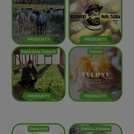
Kiszonki Pana Tadka
Złota Polana
ZOBACZ
ZOBACZ
Kasia Cimoch
Tulone
ZOBACZ
ZOBACZ