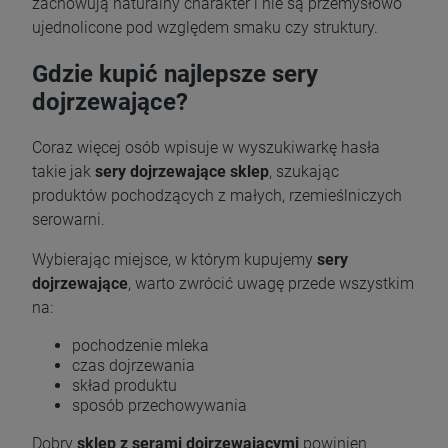
zachowują naturalny charakter i nie są przemysłowo
ujednolicone pod względem smaku czy struktury.
Gdzie kupić najlepsze sery
dojrzewające?
Coraz więcej osób wpisuje w wyszukiwarkę hasła
takie jak
sery dojrzewające sklep
, szukając
produktów pochodzących z małych, rzemieślniczych
serowarni.
Wybierając miejsce, w którym kupujemy
sery
dojrzewające
, warto zwrócić uwagę przede wszystkim
na:
pochodzenie mleka
czas dojrzewania
skład produktu
sposób przechowywania
Dobry
sklep z
serami dojrzewającymi
powinien