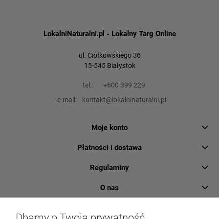
LokalniNaturalni.pl - Lokalny Targ Online
ul. Ciołkowskiego 36
15-545 Białystok
tel.:
+600 399 229
e-mail:
kontakt@lokalninaturalni.pl
Moje konto
Płatności i dostawa
Regulaminy
O nas
Dbamy o Twoją prywatność