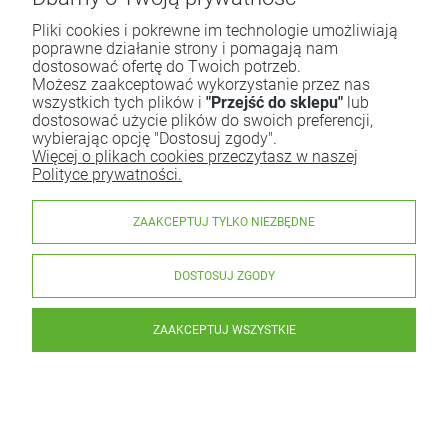
Pliki cookies i pokrewne im technologie umożliwiają
poprawne działanie strony i pomagają nam
dostosować ofertę do Twoich potrzeb.
Możesz zaakceptować wykorzystanie przez nas
wszystkich tych plików i
"Przejść do sklepu"
lub
dostosować użycie plików do swoich preferencji,
wybierając opcję "Dostosuj zgody".
Więcej o plikach cookies przeczytasz w naszej
Polityce prywatności.
ZAAKCEPTUJ TYLKO NIEZBĘDNE
DOSTOSUJ ZGODY
ZAAKCEPTUJ WSZYSTKIE
© 2018 lokalninaturalni.pl. Wszelkie prawa zastrzeżone.
Styl graficzny ShopGadget.pl
Sklep internetowy Shoper.pl