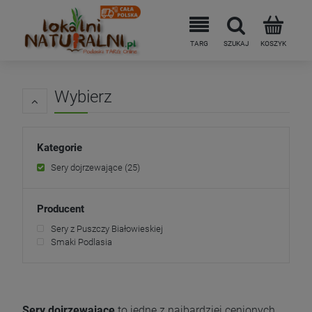
Wybierz
Kategorie
Sery dojrzewające
(25)
Producent
Sery z Puszczy Białowieskiej
Smaki Podlasia
Sery dojrzewające
to jedne z najbardziej cenionych