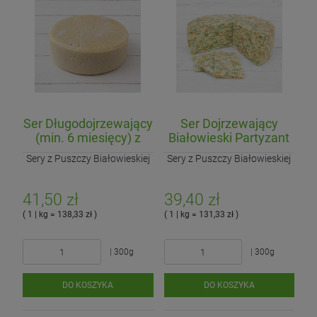
| 500g
DO KOSZYKA
DO KOSZYKA
DO KOSZYKA
Ser Długodojrzewający
Ser Dojrzewający
(min. 6 miesięcy) z
Białowieski Partyzant
mleka A2
Sery z Puszczy Białowieskiej
Sery z Puszczy Białowieskiej
41,50 zł
39,40 zł
( 1 | kg = 138,33 zł )
( 1 | kg = 131,33 zł )
| 300g
| 300g
DO KOSZYKA
DO KOSZYKA