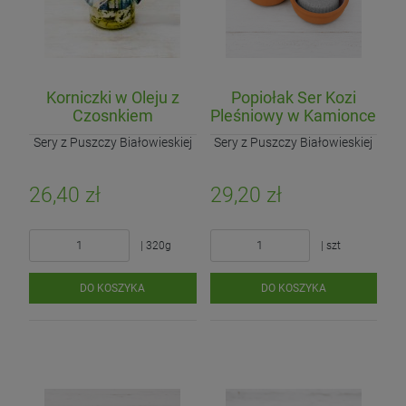
Korniczki w Oleju z
Popiołak Ser Kozi
Czosnkiem
Pleśniowy w Kamionce
Niedźwiedzim
Sery z Puszczy Białowieskiej
Sery z Puszczy Białowieskiej
26,40 zł
29,20 zł
| 320g
| szt
DO KOSZYKA
DO KOSZYKA
Ogórek Gruntowy Componist
Jarmuż pęczek (EKO)
Ogórek Sałatkowy (EKO)
16,90 zł
7,90 zł
11,60 zł
Cena regularna:
14,50 zł
4,20 zł
Najniższa cena:
| kg
| pęczek