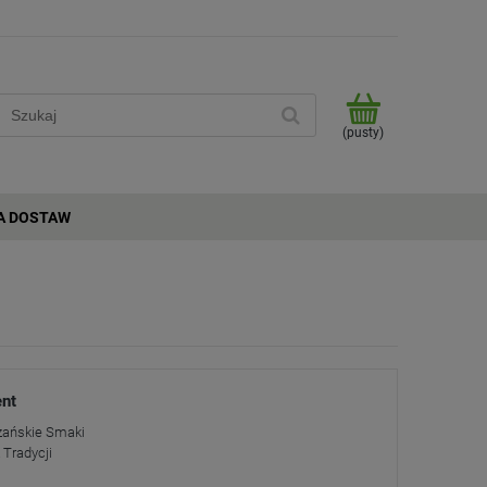
(pusty)
A DOSTAW
nt
zańskie Smaki
Tradycji