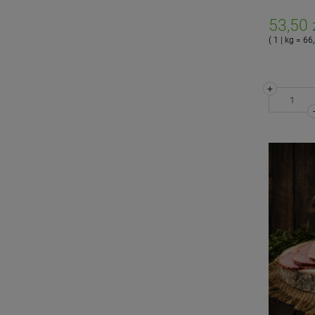
53,50 
( 1 | kg = 66,
+