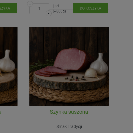
+
| szt
SZYKA
DO KOSZYKA
(~800g)
-
a
Szynka suszona
Smak Tradycji