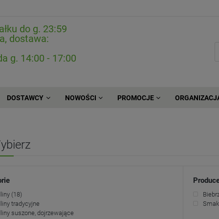
ałku do g. 23:59
a, dostawa:
da g. 14:00 - 17:00
DOSTAWCY
NOWOŚCI
PROMOCJE
ORGANIZACJ
ybierz
rie
Produce
liny
(18)
Biebr
iny tradycyjne
Smak 
iny suszone, dojrzewające