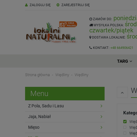
ZALOGUJ SIĘ
ZAREJESTRUJ SIĘ
poniedzi
ZAMÓW DO:
środ
WYSYŁKA POLSKA:
czwartek/piątek
śro
DOSTAWA LOKALNIE:
KONTAKT:
+48 664906421
TARG
Strona główna
Wędliny
Wędliny
W
Menu
Z Pola, Sadu i Lasu
Katego
Jaja, Nabiał
Węd
Mięso
Wędl
Wędl