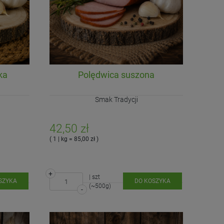
ka
Polędwica suszona
Smak Tradycji
42,50 zł
( 1 | kg = 85,00 zł )
+
| szt
SZYKA
DO KOSZYKA
(~500g)
-