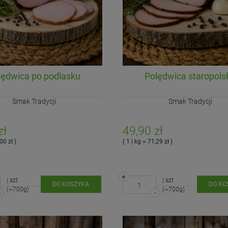
-
-
DO KOSZYKA
DO KOSZYKA
lędwica po podlasku
Polędwica staropols
Smak Tradycji
Smak Tradycji
zł
49,90 zł
00 zł )
( 1 | kg = 71,29 zł )
+
| szt
| szt
DO KOSZYKA
DO KO
(~700g)
(~700g)
-
-