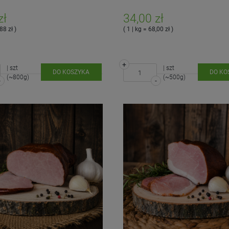
zł
34,00 zł
88 zł )
( 1 | kg = 68,00 zł )
+
| szt
| szt
DO KOSZYKA
DO KO
(~800g)
(~500g)
-
-