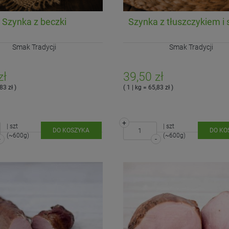
Szynka z beczki
Szynka z tłuszczykiem i 
Smak Tradycji
Smak Tradycji
zł
39,50 zł
83 zł )
( 1 | kg = 65,83 zł )
+
| szt
| szt
DO KOSZYKA
DO KO
(~600g)
(~600g)
-
-