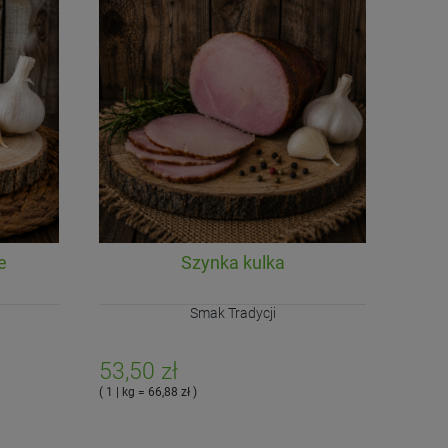
e
Szynka kulka
Smak Tradycji
53,50 zł
( 1 | kg = 66,88 zł )