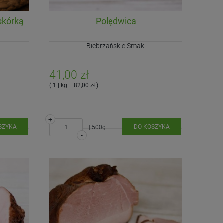
skórką
Polędwica
Biebrzańskie Smaki
41,00 zł
( 1 | kg = 82,00 zł )
+
SZYKA
DO KOSZYKA
| 500g
-