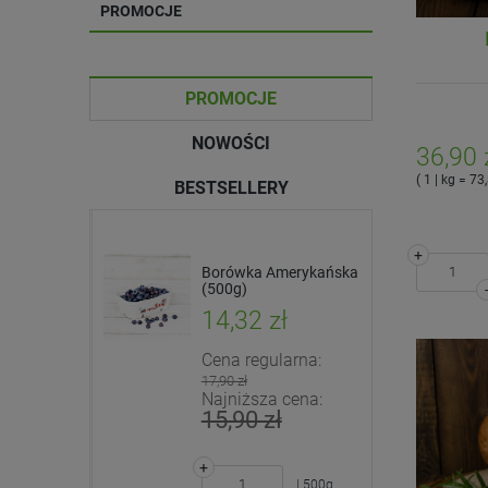
PROMOCJE
PROMOCJE
NOWOŚCI
36,90 
( 1 | kg = 73,
BESTSELLERY
+
 -
Pomidorki koktajlowe
Borówka Amerykańska
ałystok +
(EKO)
(500g)
ł
17,50 zł
14,32 zł
arna:
Cena regularna:
+
17,90 zł
| 500g
cena:
Najniższa cena:
-
15,90 zł
DO KOSZYKA
+
| kg
| 500g