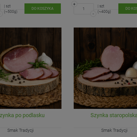
+
| szt
| szt
DO KOSZYKA
DO KO
(~500g)
(~400g)
-
-
zynka po podlasku
Szynka staropolsk
Smak Tradycji
Smak Tradycji