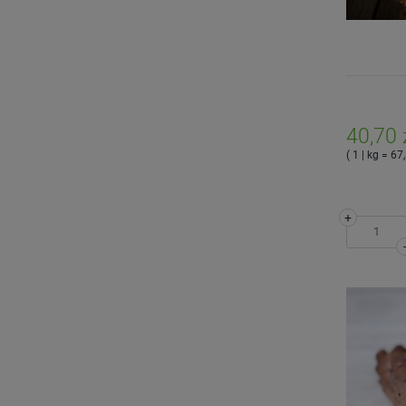
40,70 
( 1 | kg = 67,
+