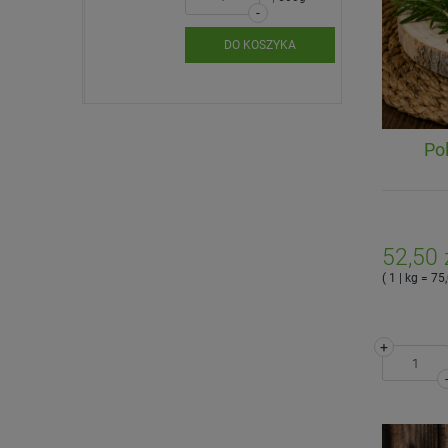
-
SZYKA
DO KOSZYKA
Po
52,50 
( 1 | kg = 75,
+