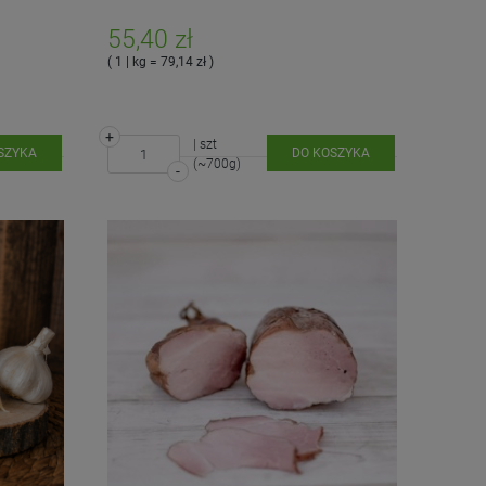
55,40 zł
( 1 | kg = 79,14 zł )
+
| szt
SZYKA
DO KOSZYKA
(~700g)
-