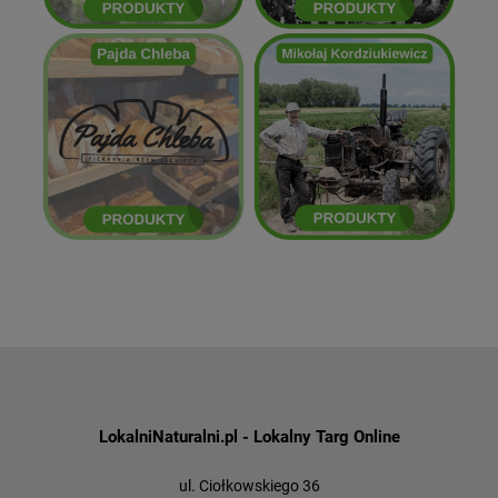
Mikołaj Kordziukiewicz
Pajda Chleba
ZOBACZ
ZOBACZ
LokalniNaturalni.pl - Lokalny Targ Online
ul. Ciołkowskiego 36