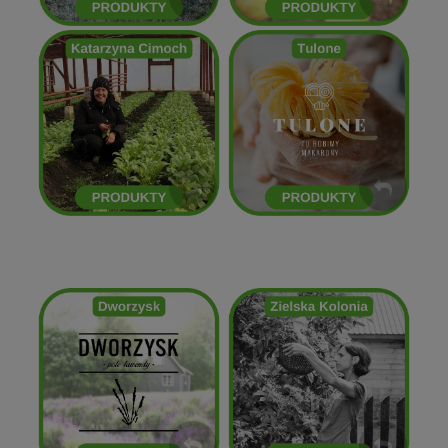
Kasia Cimoch
Tulone
ZOBACZ
ZOBACZ
Zielska Kolonia
Dworzysk
ZOBACZ
ZOBACZ