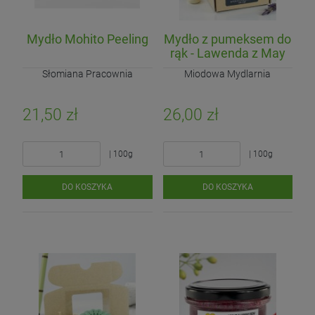
Mydło Mohito Peeling
Mydło z pumeksem do
rąk - Lawenda z May
Chang
Słomiana Pracownia
Miodowa Mydlarnia
21,50 zł
26,00 zł
Ogórek Gruntowy Componist
Pomidor Malinowy (EKO)
Ogórek Sałatkowy (EKO)
16,90 zł
26,50 zł
11,60 zł
Cena regularna:
14,50 zł
| 100g
| 100g
4,20 zł
Najniższa cena:
| kg
| kg
DO KOSZYKA
DO KOSZYKA
| 500g
DO KOSZYKA
DO KOSZYKA
DO KOSZYKA