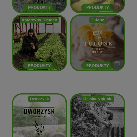
Kasia Cimoch
Tulone
ZOBACZ
ZOBACZ
Zielska Kolonia
Dworzysk
ZOBACZ
ZOBACZ