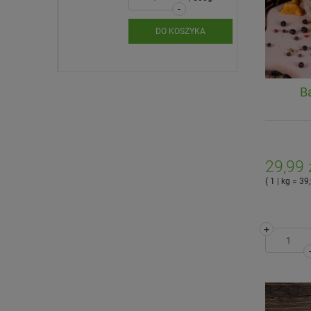
-
SZYKA
DO KOSZYKA
B
29,99 
( 1 | kg = 39,
+