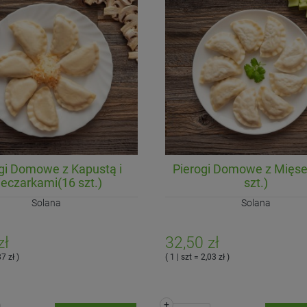
gi Domowe z Kapustą i
Pierogi Domowe z Mięs
ieczarkami(16 szt.)
szt.)
Solana
Solana
zł
32,50 zł
87 zł )
( 1 | szt = 2,03 zł )
+