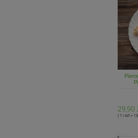
Piero
P
29,90 
( 1 | szt = 1,
+