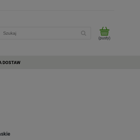
(pusty)
A DOSTAW
askie