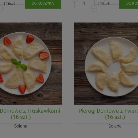
DO KOSZYKA
DO KO
| 16szt
| 16szt
-
-
i Domowe z Truskawkami
Pierogi Domowe z Twar
(16 szt.)
(16 szt.)
Solana
Solana