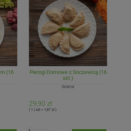
em (16
Pierogi Domowe z Soczewicą (16
szt.)
Solana
29,90 zł
( 1 | szt = 1,87 zł )
+