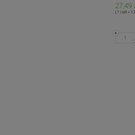
27,49 
( 1 | szt = 1,
+