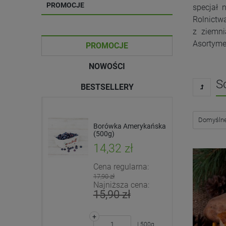
PROMOCJE
specjał 
Rolnictw
z ziemni
Asortymen
PROMOCJE
NOWOŚCI
S
BESTSELLERY
 -
Pomidorki koktajlowe
Borówka Amerykańska
ałystok +
(EKO)
(500g)
ł
17,50 zł
14,32 zł
arna:
Cena regularna:
+
17,90 zł
| 500g
cena:
Najniższa cena:
-
15,90 zł
DO KOSZYKA
+
| kg
| 500g