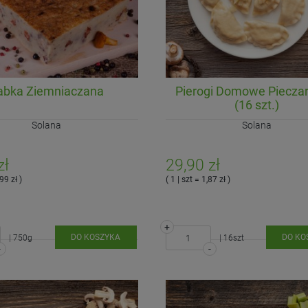
-
-
DO KOSZYKA
DO KOSZYKA
abka Ziemniaczana
Pierogi Domowe Piecza
(16 szt.)
Solana
Solana
zł
29,90 zł
99 zł )
( 1 | szt = 1,87 zł )
+
DO KOSZYKA
DO KO
| 750g
| 16szt
-
-