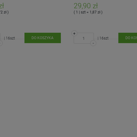
zł
29,90 zł
72 zł )
( 1 | szt = 1,87 zł )
+
DO KOSZYKA
DO KO
| 16szt
| 16szt
-
-