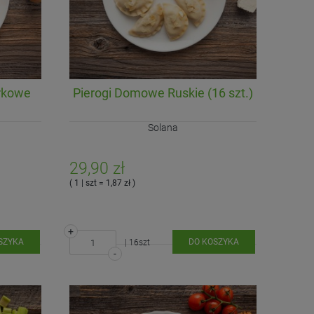
rkowe
Pierogi Domowe Ruskie (16 szt.)
Solana
29,90 zł
( 1 | szt = 1,87 zł )
+
SZYKA
DO KOSZYKA
| 16szt
-