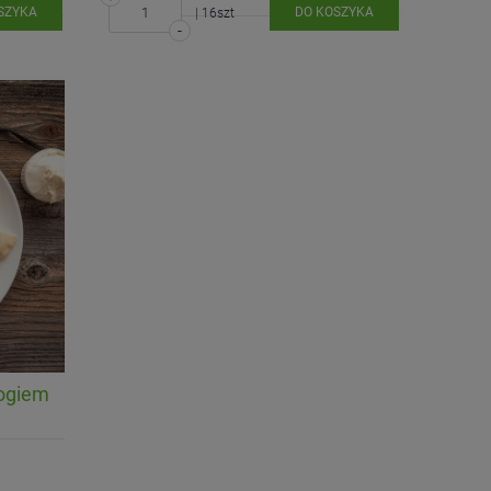
SZYKA
DO KOSZYKA
| 16szt
-
ogiem