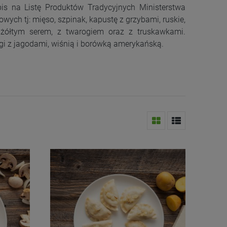
is na Listę Produktów Tradycyjnych Ministerstwa
ch tj: mięso, szpinak, kapustę z grzybami, ruskie,
 żółtym serem, z twarogiem oraz z truskawkami.
ogi z jagodami, wiśnią i borówką amerykańską.
Kefir z Mleka A2
Jarmuż pęczek (EKO)
Mleko jerseyowe
Słodziak Białowies
18,50 zł
7,90 zł
15,50 zł
29,50 zł
+
+
+
+
| litr
| pęczek
| litr
| 235
-
-
-
-
DO KOSZYKA
DO KOSZYKA
DO KOSZYKA
DO KOSZYKA