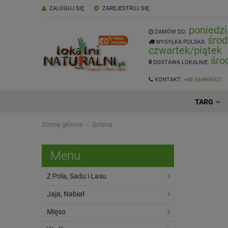
ZALOGUJ SIĘ
ZAREJESTRUJ SIĘ
poniedzi
ZAMÓW DO:
środ
WYSYŁKA POLSKA:
czwartek/piątek
śro
DOSTAWA LOKALNIE:
KONTAKT:
+48 664906421
TARG
Strona główna
Solana
Menu
Z Pola, Sadu i Lasu
Jaja, Nabiał
Mięso