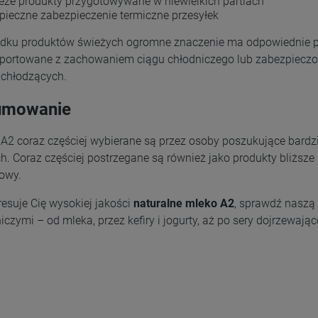
eże produkty przygotowywane w niewielkich partiach
pieczne zabezpieczenie termiczne przesyłek
dku produktów świeżych ogromne znaczenie ma odpowiednie p
sportowane z zachowaniem ciągu chłodniczego lub zabezpieczone
chłodzących.
umowanie
 A2 coraz częściej wybierane są przez osoby poszukujące bardz
. Coraz częściej postrzegane są również jako produkty bliższe
owy.
eresuje Cię wysokiej jakości
naturalne mleko A2
, sprawdź naszą
iczymi – od mleka, przez kefiry i jogurty, aż po sery dojrzewając