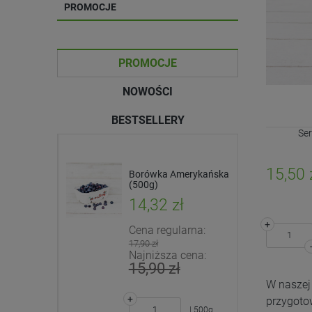
PROMOCJE
PROMOCJE
NOWOŚCI
BESTSELLERY
Ser
15,50 
 -
Pomidorki koktajlowe
Borówka Amerykańska
ałystok +
(EKO)
(500g)
ł
17,50 zł
14,32 zł
+
arna:
Cena regularna:
+
17,90 zł
| 500g
cena:
Najniższa cena:
-
15,90 zł
DO KOSZYKA
W naszej 
+
przygoto
| kg
| 500g