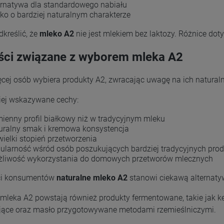
ernatywa dla standardowego nabiału
ko o bardziej naturalnym charakterze
kreślić, że
mleko A2
nie jest mlekiem bez laktozy. Różnice dot
ści związane z wyborem mleka A2
cej osób wybiera produkty A2, zwracając uwagę na ich naturaln
iej wskazywane cechy:
ienny profil białkowy niż w tradycyjnym mleku
uralny smak i kremowa konsystencja
wielki stopień przetworzenia
ularność wśród osób poszukujących bardziej tradycyjnych pr
liwość wykorzystania do domowych przetworów mlecznych
ci konsumentów
naturalne mleko A2
stanowi ciekawą alternat
mleka A2 powstają również produkty fermentowane, takie jak ke
jące oraz masło przygotowywane metodami rzemieślniczymi.