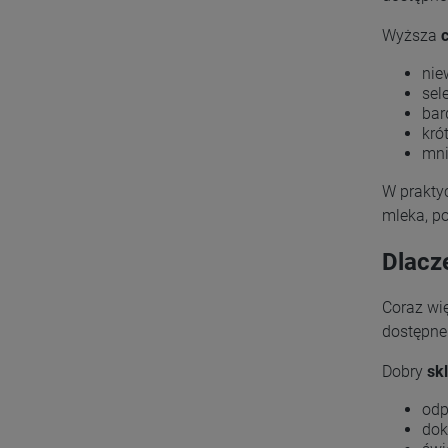
Wyższa
nie
sel
bar
kró
mni
W prakty
mleka, p
Dlacz
Coraz wi
dostępne
Dobry
sk
odp
dok