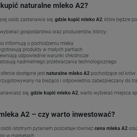
 kupić naturalne mleko A2?
ęcej osób zastanawia się,
gdzie kupić mleko A2
, które będzie p
 wybierać gospodarstwa oraz producentów, którzy:
no informują o pochodzeniu mleka
ygotowują produkty w małych partiach
ewniają odpowiednie warunki chłodnicze
 stosują nadmiernego przetwarzania technologicznego
ofercie dostępne jest
naturalne mleko A2
pochodzące od krów 
przygotowywany na bieżąco i odpowiednio zabezpieczany do tra
tanawiasz się,
gdzie kupić mleko A2
, warto wybierać miejsca sp
.
mleka A2 – czy warto inwestować?
u osób istotnym pytaniem pozostaje również
cena mleka A2
oraz
go w marketach.