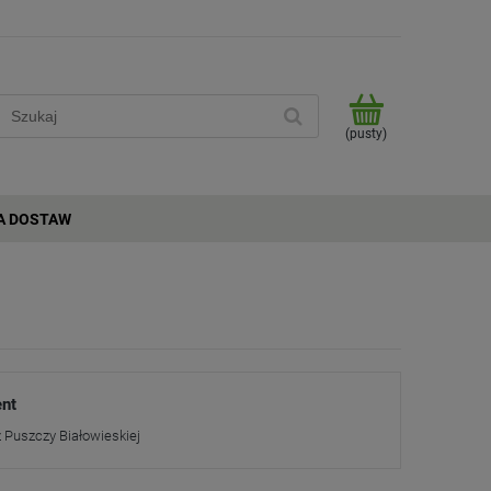
(pusty)
A DOSTAW
nt
z Puszczy Białowieskiej