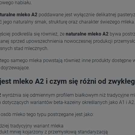
owego nabiału.
-
-
DO KOSZYKA
DO KOSZYKA
turalne mleko A2
poddawane jest wyłącznie delikatnej pasteryz
 jego naturalny smak, strukturę oraz charakter świeżego mleka
ściej podkreśla się również, że
naturalne mleko A2
bywa postrz
nanej sprzed upowszechnienia nowoczesnej produkcji przemysło
snych stad mlecznych.
tego samego mleka powstają również inne produkty dostępne w n
 dojrzewające.
 jest mleko A2 i czym się różni od zwykłe
2
wyróżnia się odmiennym profilem białkowym niż tradycyjne ml
h dotyczących wariantów beta-kazeiny określanych jako A1 i A2
 osób mleko tego typu postrzegane jest jako:
dziej tradycyjny wariant mleka
dukt mniej kojarzony z przemysłową standaryzacją