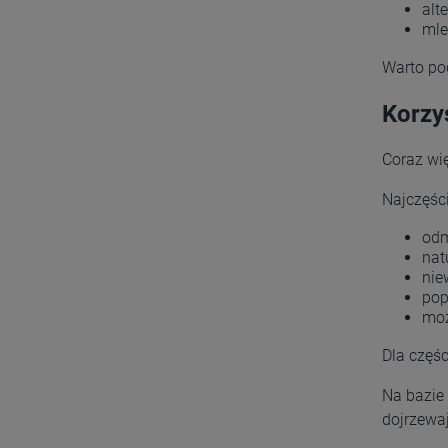
alt
mle
Warto pod
Korzy
Coraz wię
Najczęśc
odm
nat
nie
pop
moż
Dla częś
Na bazie 
dojrzewa