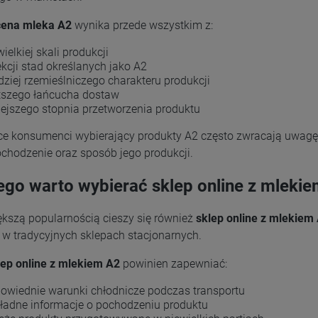
cena mleka A2
wynika przede wszystkim z:
wielkiej skali produkcji
ekcji stad określanych jako A2
dziej rzemieślniczego charakteru produkcji
tszego łańcucha dostaw
ejszego stopnia przetworzenia produktu
ce konsumenci wybierający produkty A2 często zwracają uwagę n
ochodzenie oraz sposób jego produkcji.
ego warto wybierać sklep online z mleki
ększą popularnością cieszy się również
sklep online z mlekiem
 w tradycyjnych sklepach stacjonarnych.
lep online z mlekiem A2
powinien zapewniać:
owiednie warunki chłodnicze podczas transportu
ładne informacje o pochodzeniu produktu