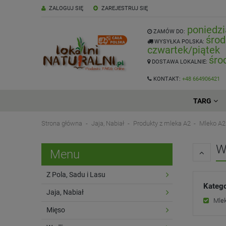
ZALOGUJ SIĘ
ZAREJESTRUJ SIĘ
poniedzi
ZAMÓW DO:
środ
WYSYŁKA POLSKA:
czwartek/piątek
śro
DOSTAWA LOKALNIE:
KONTAKT:
+48 664906421
TARG
Strona główna
Jaja, Nabiał
Produkty z mleka A2
Mleko A2
W
Menu
Z Pola, Sadu i Lasu
Katego
Jaja, Nabiał
Mle
Mięso