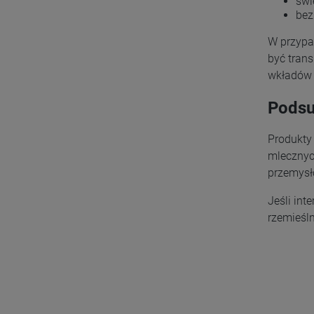
świ
bez
W przypa
być tran
wkładów 
Pods
Produkty
mlecznych
przemysł
Jeśli int
rzemieśln