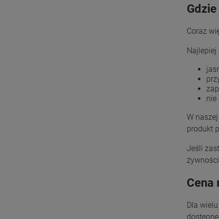
Gdzie
Coraz wi
Najlepiej
jas
prz
zap
nie
W naszej 
produkt 
Jeśli zas
żywności
Cena 
Dla wiel
dostępne