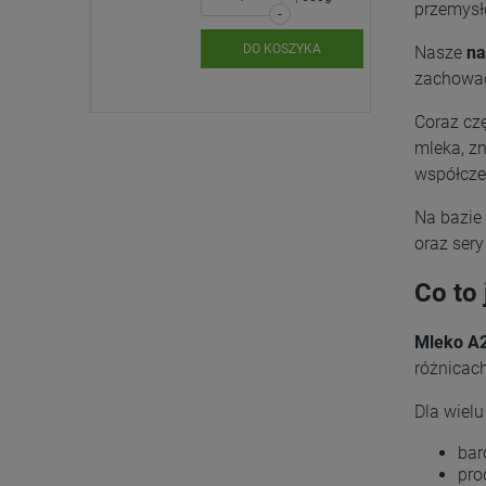
przemysł
-
SZYKA
DO KOSZYKA
Nasze
na
zachować
Coraz czę
mleka, z
współcze
Na bazie 
oraz sery
Co to
Mleko A
różnicac
Dla wielu
bar
pro