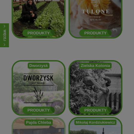
Kasia Cimoch
Tulone
ZOBACZ
ZOBACZ
WIĘCEJ
Zielska Kolonia
Dworzysk
ZOBACZ
ZOBACZ