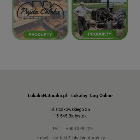
Mikołaj Kordziukiewicz
Pajda Chleba
ZOBACZ
ZOBACZ
LokalniNaturalni.pl - Lokalny Targ Online
ul. Ciołkowskiego 36
15-545 Białystok
tel.:
+600 399 229
e-mail:
kontakt@lokalninaturalni.pl