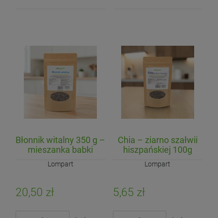
Błonnik witalny 350 g –
Chia – ziarno szałwii
mieszanka babki
hiszpańskiej 100g
płesznik i babki
Lompart
Lompart
jajowatej
20,50 zł
5,65 zł