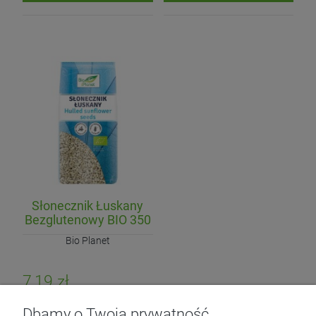
Słonecznik Łuskany
Bezglutenowy BIO 350
g
Bio Planet
7,19 zł
Dbamy o Twoją prywatność