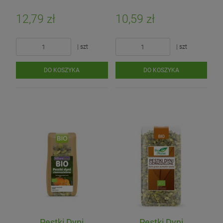
12,79 zł
10,59 zł
| szt
| szt
DO KOSZYKA
DO KOSZYKA
Pestki Dyni
Pestki Dyni