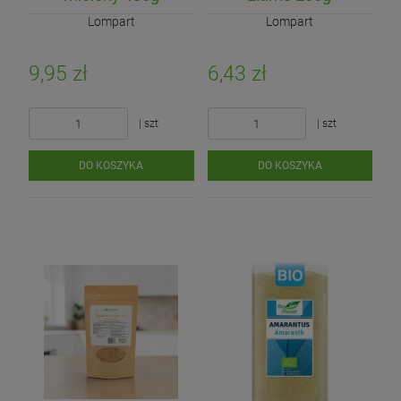
Lompart
Lompart
9,95 zł
6,43 zł
| szt
| szt
DO KOSZYKA
DO KOSZYKA