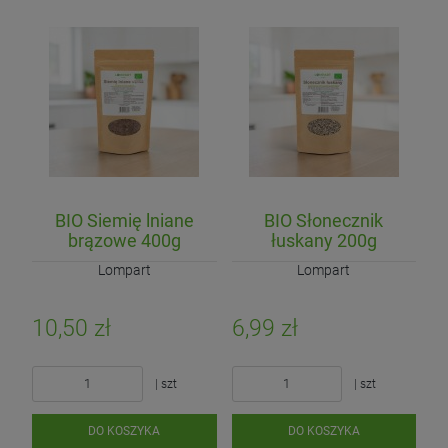
BIO Siemię lniane
BIO Słonecznik
brązowe 400g
łuskany 200g
Lompart
Lompart
10,50 zł
6,99 zł
| szt
| szt
DO KOSZYKA
DO KOSZYKA