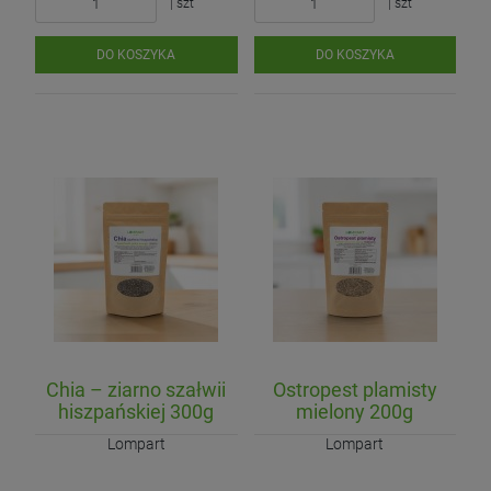
| szt
| szt
DO KOSZYKA
DO KOSZYKA
Chia – ziarno szałwii
Ostropest plamisty
hiszpańskiej 300g
mielony 200g
Lompart
Lompart