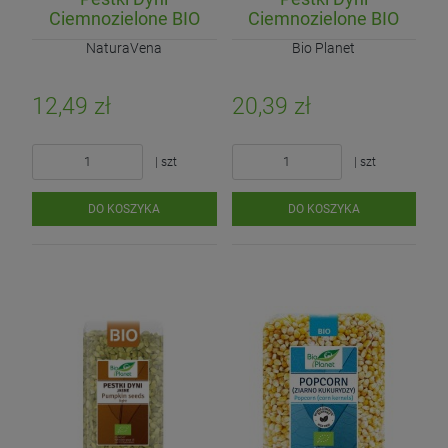
Ciemnozielone BIO
Ciemnozielone BIO
150 g
350 g
NaturaVena
Bio Planet
12,49 zł
20,39 zł
| szt
| szt
DO KOSZYKA
DO KOSZYKA