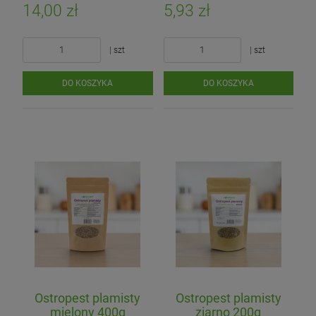
14,00 zł
5,93 zł
| szt
| szt
DO KOSZYKA
DO KOSZYKA
Ostropest plamisty
Ostropest plamisty
mielony 400g
ziarno 200g