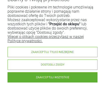
| szt
Pliki cookies i pokrewne im technologie umożliwiają
poprawne działanie strony i pomagają nam
DO KOSZYKA
dostosować ofertę do Twoich potrzeb.
Możesz zaakceptować wykorzystanie przez nas
wszystkich tych plików i
"Przejść do sklepu"
lub
dostosować użycie plików do swoich preferencji,
wybierając opcję "Dostosuj zgody".
Więcej o plikach cookies przeczytasz w naszej
Polityce prywatności.
ZAAKCEPTUJ TYLKO NIEZBĘDNE
DOSTOSUJ ZGODY
ZAAKCEPTUJ WSZYSTKIE