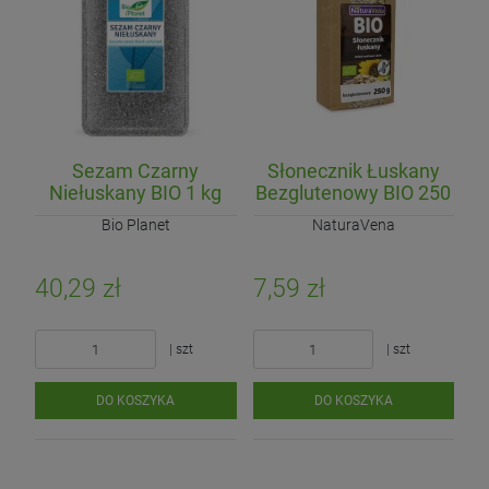
Sezam Czarny
Słonecznik Łuskany
Niełuskany BIO 1 kg
Bezglutenowy BIO 250
g
Bio Planet
NaturaVena
40,29 zł
7,59 zł
| szt
| szt
DO KOSZYKA
DO KOSZYKA