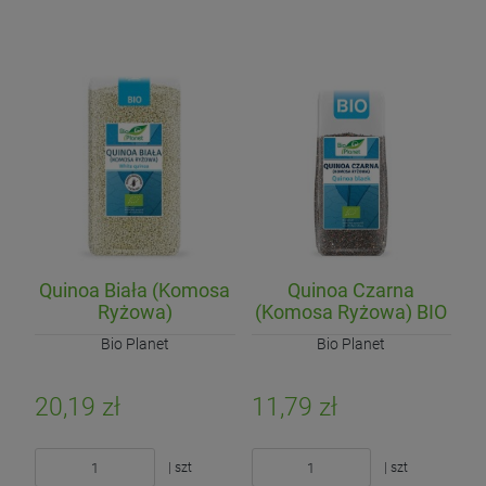
Quinoa Biała (Komosa
Quinoa Czarna
Ryżowa)
(Komosa Ryżowa) BIO
Bezglutenowa BIO 500
250 g
Bio Planet
Bio Planet
g
20,19 zł
11,79 zł
| szt
| szt