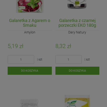
4,20 zł
Najniższa cena:
| kg
| 235ml
| 500g
Galaretka z Agarem o
Galaretka z czarnej
DO KOSZYKA
DO KOSZYKA
Smaku
porzeczki EKO 180g
DO KOSZYKA
Truskawkowym
Amylon
Dary Natury
Bezglutenowa Bio 40g
5,19 zł
8,32 zł
| szt
| szt
DO KOSZYKA
DO KOSZYKA