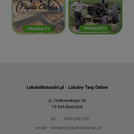
Mikołaj Kordziukiewicz
Pajda Chleba
ZOBACZ
ZOBACZ
LokalniNaturalni.pl - Lokalny Targ Online
ul. Ciołkowskiego 36
15-545 Białystok
tel.:
+600 399 229
e-mail:
kontakt@lokalninaturalni.pl