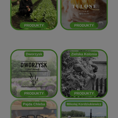
Kasia Cimoch
Tulone
ZOBACZ
ZOBACZ
Zielska Kolonia
Dworzysk
ZOBACZ
ZOBACZ