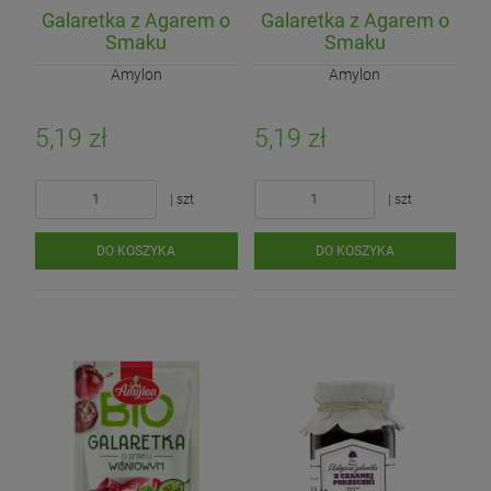
Galaretka z Agarem o
Galaretka z Agarem o
Smaku
Smaku
Truskawkowym
Truskawkowym
Amylon
Amylon
Bezglutenowa BIO 40g
Bezglutenowa Bio 40g
5,19 zł
5,19 zł
| szt
| szt
DO KOSZYKA
DO KOSZYKA
Ogórek Gruntowy Componist
Słodziak Białowieski
Ogórek Sałatkowy (EKO)
16,90 zł
29,50 zł
11,60 zł
Cena regularna:
14,50 zł