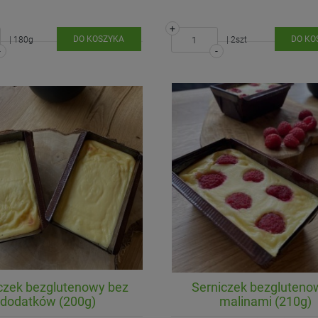
+
DO KOSZYKA
DO KO
| 180g
| 2szt
-
-
czek bezglutenowy bez
Serniczek bezgluteno
dodatków (200g)
malinami (210g)