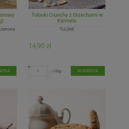
tenowy
Tulonki Crunchy z Orzechami w
g)
Karmelu
lutenowa
TULONE
14,90 zł
+
SZYKA
DO KOSZYKA
| 100g
-