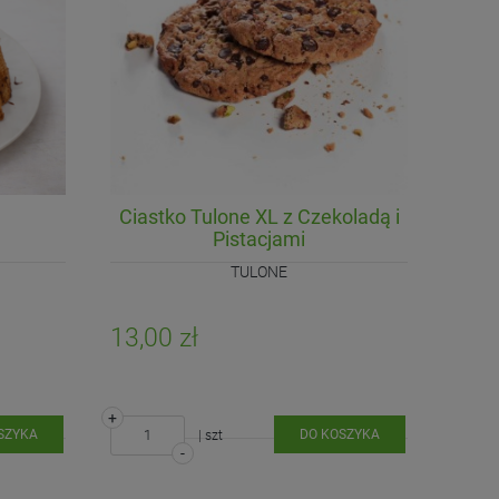
Ciastko Tulone XL z Czekoladą i
Pistacjami
TULONE
13,00 zł
+
SZYKA
DO KOSZYKA
| szt
-