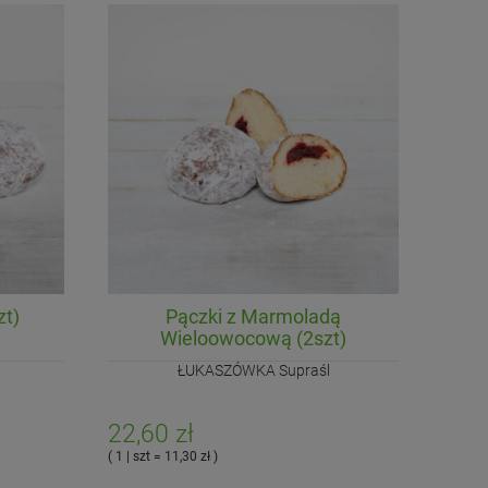
zt)
Pączki z Marmoladą
Wieloowocową (2szt)
ŁUKASZÓWKA Supraśl
22,60 zł
( 1 | szt = 11,30 zł )