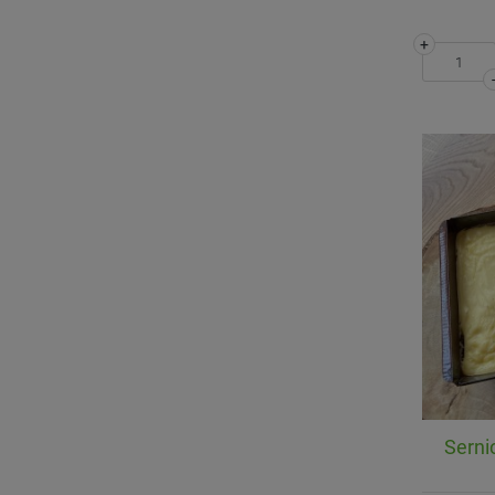
+
Serni