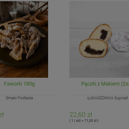
Faworki 180g
Pączki z Makiem (2s
Smaki Podlasia
ŁUKASZÓWKA Supraśl
zł
22,60 zł
( 1 | szt = 11,30 zł )