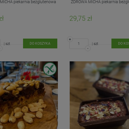
ICHA piekarnia bezglutenowa
ZDROWA MICHA piekarnia bezg
zł
29,75 zł
+
DO KOSZYKA
DO KO
| szt
| szt
-
-