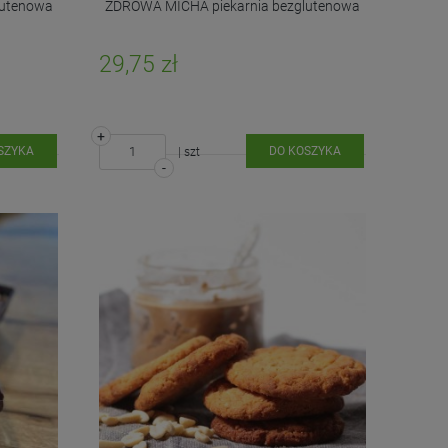
lutenowa
ZDROWA MICHA piekarnia bezglutenowa
29,75 zł
+
SZYKA
DO KOSZYKA
| szt
-