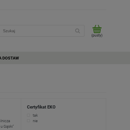
(pusty)
A DOSTAW
Certyfikat EKO
tak
lnicza
nie
u Gąski"