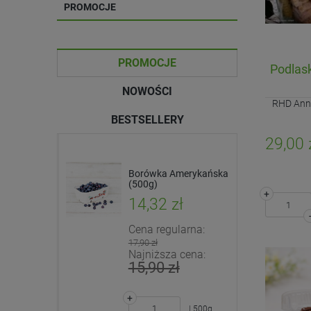
PROMOCJE
PROMOCJE
Podlas
NOWOŚCI
RHD Anna
BESTSELLERY
29,00 
 -
Jarmuż pęczek (EKO)
Borówka Amerykańska
ałystok +
(500g)
+
ł
7,90 zł
14,32 zł
arna:
Cena regularna:
+
17,90 zł
| pęczek
cena:
Najniższa cena:
-
15,90 zł
DO KOSZYKA
+
| kg
| 500g