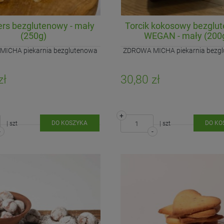
rs bezglutenowy - mały
Torcik kokosowy bezglu
(250g)
WEGAN - mały (200
ICHA piekarnia bezglutenowa
ZDROWA MICHA piekarnia bezg
zł
30,80 zł
+
DO KOSZYKA
DO KO
| szt
| szt
-
-