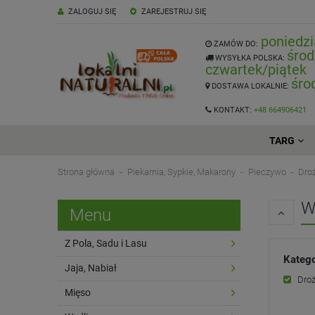
ZALOGUJ SIĘ
ZAREJESTRUJ SIĘ
poniedzi
ZAMÓW DO:
środ
WYSYŁKA POLSKA:
czwartek/piątek
śro
DOSTAWA LOKALNIE:
KONTAKT:
+48 664906421
TARG
Strona główna
Piekarnia, Sypkie, Makarony
Pieczywo
Droż
W
Menu
Z Pola, Sadu i Lasu
Katego
Jaja, Nabiał
Droż
Mięso