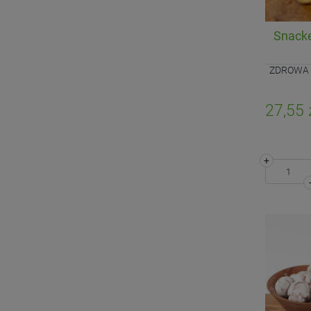
Snacke
ZDROWA M
27,55 
+