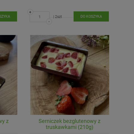
+
SZYKA
DO KOSZYKA
| 2szt
-
wy z
Serniczek bezglutenowy z
truskawkami (210g)