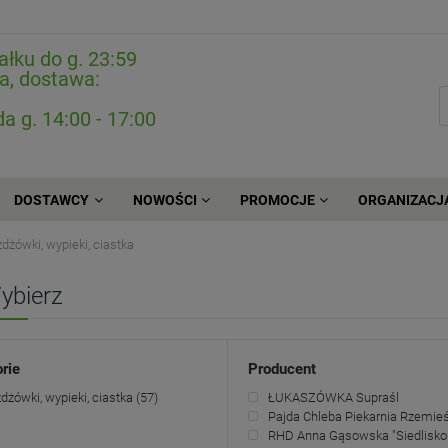
ałku do g. 23:59
a, dostawa:
da g. 14:00 - 17:00
DOSTAWCY
NOWOŚCI
PROMOCJE
ORGANIZACJ
dżówki, wypieki, ciastka
ybierz
rie
Producent
dżówki, wypieki, ciastka
(57)
ŁUKASZÓWKA Supraśl
Pajda Chleba Piekarnia Rzemieś
RHD Anna Gąsowska "Siedlisko 