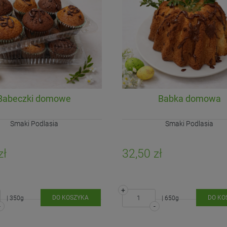
-
-
DO KOSZYKA
DO KOSZYKA
Babeczki domowe
Babka domowa
Smaki Podlasia
Smaki Podlasia
zł
32,50 zł
+
DO KOSZYKA
DO KO
| 350g
| 650g
-
-