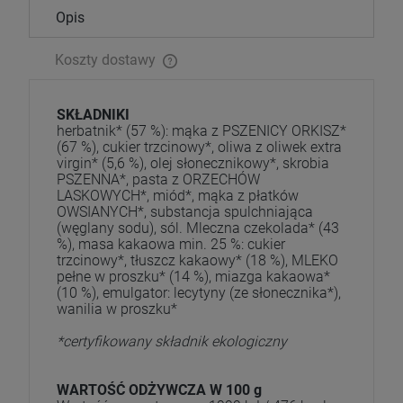
Opis
Koszty dostawy
SKŁADNIKI
herbatnik* (57 %): mąka z PSZENICY ORKISZ*
(67 %), cukier trzcinowy*, oliwa z oliwek extra
virgin* (5,6 %), olej słonecznikowy*, skrobia
PSZENNA*, pasta z ORZECHÓW
LASKOWYCH*, miód*, mąka z płatków
OWSIANYCH*, substancja spulchniająca
(węglany sodu), sól. Mleczna czekolada* (43
%), masa kakaowa min. 25 %: cukier
trzcinowy*, tłuszcz kakaowy* (18 %), MLEKO
pełne w proszku* (14 %), miazga kakaowa*
(10 %), emulgator: lecytyny (ze słonecznika*),
wanilia w proszku*
*certyfikowany składnik ekologiczny
WARTOŚĆ ODŻYWCZA W 100 g