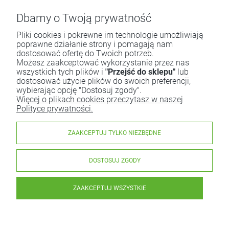
Dbamy o Twoją prywatność
Pliki cookies i pokrewne im technologie umożliwiają
poprawne działanie strony i pomagają nam
dostosować ofertę do Twoich potrzeb.
Możesz zaakceptować wykorzystanie przez nas
wszystkich tych plików i
"Przejść do sklepu"
lub
dostosować użycie plików do swoich preferencji,
wybierając opcję "Dostosuj zgody".
Więcej o plikach cookies przeczytasz w naszej
Polityce prywatności.
ZAAKCEPTUJ TYLKO NIEZBĘDNE
DOSTOSUJ ZGODY
ZAAKCEPTUJ WSZYSTKIE
Herbatniki Orkiszowe z Mleczną Czekoladą Fair Trade BIO
28 g