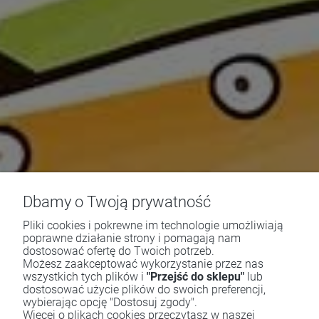
Dbamy o Twoją prywatność
Pliki cookies i pokrewne im technologie umożliwiają
poprawne działanie strony i pomagają nam
dostosować ofertę do Twoich potrzeb.
Możesz zaakceptować wykorzystanie przez nas
wszystkich tych plików i
"Przejść do sklepu"
lub
dostosować użycie plików do swoich preferencji,
wybierając opcję "Dostosuj zgody".
Więcej o plikach cookies przeczytasz w naszej