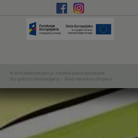
© 2018 lokalninaturalni.pl. Wszelkie prawa zastrzeżone.
Styl graficzny ShopGadget.pl
Sklep internetowy Shoper.pl