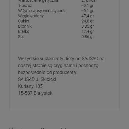
Wartość energetyczna
270 kcal
Tłuszcz
<0,1 gr
W tym kwasy nienasycone
<0,1 gr
Węglowodany
47,4 gr
Cukier
24,0 gr
Błonnik
3,35 gr
Białko
17,4 gr
Sól
0,86 gr
Wszystkie suplementy diety od SAJSAD na
naszej stronie są oryginalne i pochodzą
bezpośrednio od producenta:
SAJSAD J. Skibicki
Kuriany 105
15-587 Białystok