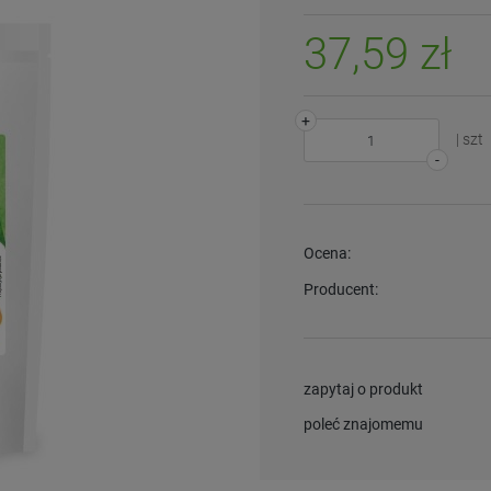
37,59 zł
+
| szt
-
Ocena:
Producent:
zapytaj o produkt
poleć znajomemu