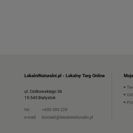
LokalniNaturalni.pl - Lokalny Targ Online
Moje
Tw
ul. Ciołkowskiego 36
Ust
15-545 Białystok
Pr
tel.:
+600 399 229
e-mail:
kontakt@lokalninaturalni.pl