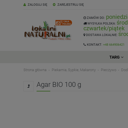
ZALOGUJ SIĘ
ZAREJESTRUJ SIĘ
poniedzi
ZAMÓW DO:
środ
WYSYŁKA POLSKA:
czwartek/piątek
śro
DOSTAWA LOKALNIE:
KONTAKT:
+48 664906421
TARG
Strona główna
Piekarnia, Sypkie, Makarony
Pieczywo
Dod
Agar BIO 100 g