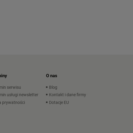
iny
O nas
min serwisu
Blog
in usługi newsletter
Kontakt i dane firmy
a prywatności
Dotacje EU