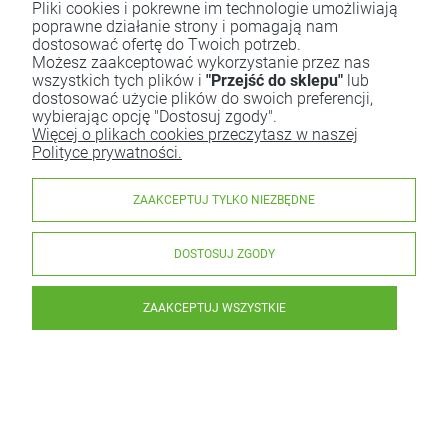
Pliki cookies i pokrewne im technologie umożliwiają
poprawne działanie strony i pomagają nam
dostosować ofertę do Twoich potrzeb.
Możesz zaakceptować wykorzystanie przez nas
wszystkich tych plików i
"Przejść do sklepu"
lub
dostosować użycie plików do swoich preferencji,
wybierając opcję "Dostosuj zgody".
Więcej o plikach cookies przeczytasz w naszej
Polityce prywatności.
ZAAKCEPTUJ TYLKO NIEZBĘDNE
DOSTOSUJ ZGODY
ZAAKCEPTUJ WSZYSTKIE
Cukierki z Ksylitolu Ksylicuksy o Smaku Pomarańczowym
Bezglutenowe 13 g