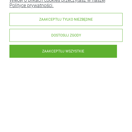
Więcej o plikach cookies przeczytasz w naszej
Polityce prywatności.
ZAAKCEPTUJ TYLKO NIEZBĘDNE
DOSTOSUJ ZGODY
ZAAKCEPTUJ WSZYSTKIE
Ekologiczny Przywrotnik (EKO)