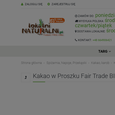
ZALOGUJ SIĘ
ZAREJESTRUJ SIĘ
poniedzi
ZAMÓW DO:
środ
WYSYŁKA POLSKA:
czwartek/piątek
śro
DOSTAWA LOKALNIE:
KONTAKT:
+48 664906421
TARG
Strona główna
Spiżarnia, Napoje, Przekąski
Kakao, karob
Kakao w Proszku Fair Trade BI