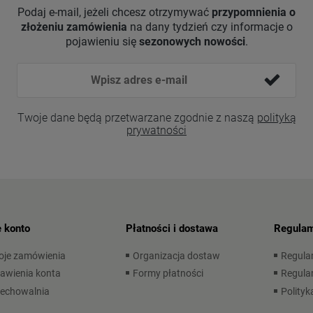
Podaj e-mail, jeżeli chcesz otrzymywać
przypomnienia o
złożeniu zamówienia
na dany tydzień czy informacje o
pojawieniu się
sezonowych nowości
.
Twoje dane będą przetwarzane zgodnie z naszą
polityką
prywatności
 konto
Płatności i dostawa
Regulam
oje zamówienia
Organizacja dostaw
Regula
awienia konta
Formy płatności
Regulam
zechowalnia
Polityk