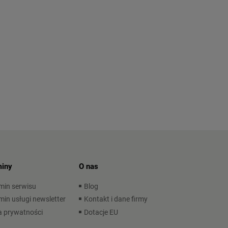
iny
O nas
min serwisu
Blog
in usługi newsletter
Kontakt i dane firmy
a prywatności
Dotacje EU