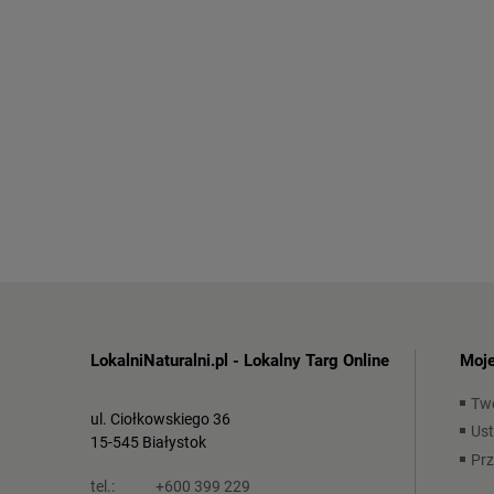
LokalniNaturalni.pl - Lokalny Targ Online
Moje
Tw
ul. Ciołkowskiego 36
Ust
15-545 Białystok
Pr
tel.:
+600 399 229