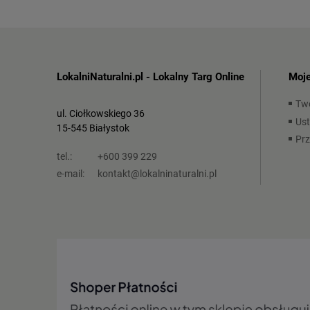
LokalniNaturalni.pl - Lokalny Targ Online
Moje
Tw
ul. Ciołkowskiego 36
Ust
15-545 Białystok
Pr
tel.:
+600 399 229
e-mail:
kontakt@lokalninaturalni.pl