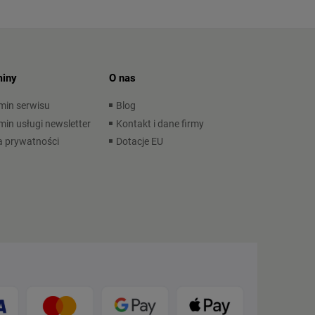
iny
O nas
min serwisu
Blog
in usługi newsletter
Kontakt i dane firmy
a prywatności
Dotacje EU