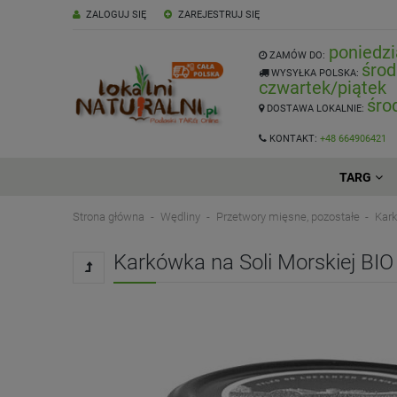
ZALOGUJ SIĘ
ZAREJESTRUJ SIĘ
poniedzi
ZAMÓW DO:
środ
WYSYŁKA POLSKA:
czwartek/piątek
śro
DOSTAWA LOKALNIE:
KONTAKT:
+48 664906421
TARG
Strona główna
Wędliny
Przetwory mięsne, pozostałe
Kark
Karkówka na Soli Morskiej BIO 