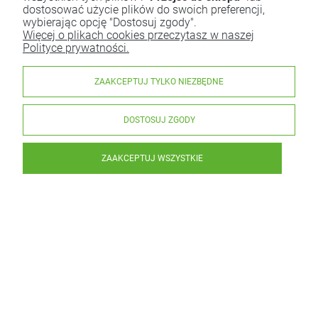
dostosować użycie plików do swoich preferencji,
wybierając opcję "Dostosuj zgody".
Więcej o plikach cookies przeczytasz w naszej
Polityce prywatności.
ZAAKCEPTUJ TYLKO NIEZBĘDNE
DOSTOSUJ ZGODY
ZAAKCEPTUJ WSZYSTKIE
Kiełbasa Palcówka