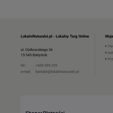
LokalniNaturalni.pl - Lokalny Targ Online
Moje
Tw
ul. Ciołkowskiego 36
Ust
15-545 Białystok
Pr
tel.:
+600 399 229
e-mail:
kontakt@lokalninaturalni.pl