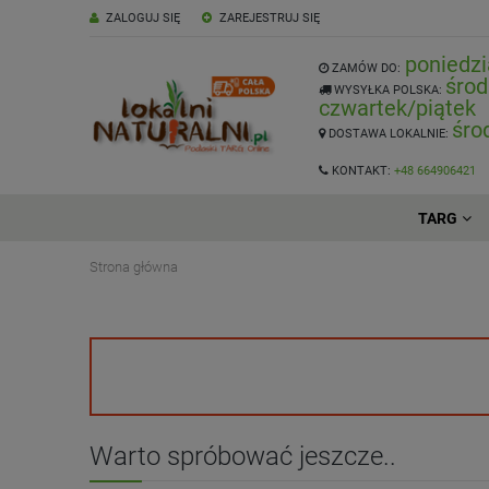
ZALOGUJ SIĘ
ZAREJESTRUJ SIĘ
poniedzi
ZAMÓW DO:
środ
WYSYŁKA POLSKA:
czwartek/piątek
śro
DOSTAWA LOKALNIE:
KONTAKT:
+48 664906421
TARG
Strona główna
Warto spróbować jeszcze..