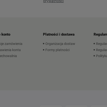
prywatności
 konto
Płatności i dostawa
Regulam
oje zamówienia
Organizacja dostaw
Regula
awienia konta
Formy płatności
Regulam
zechowalnia
Polityk