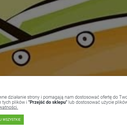
awne działanie strony i pomagają nam dostosować ofertę do Two
 tych plików i
"Przejść do sklepu"
lub dostosować użycie plików 
watności.
J WSZYSTKIE