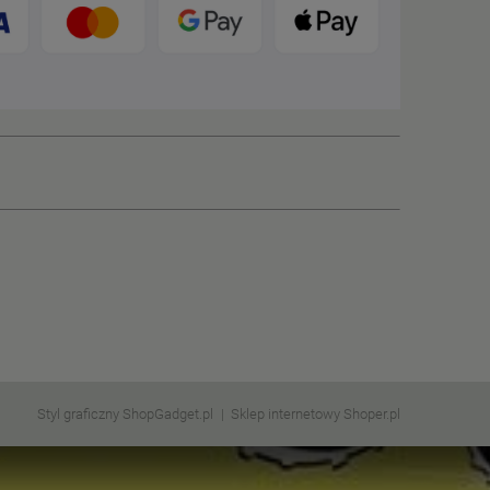
Styl graficzny ShopGadget.pl
Sklep internetowy Shoper.pl