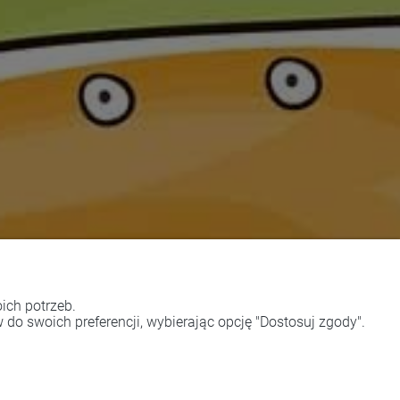
ich potrzeb.
do swoich preferencji, wybierając opcję "Dostosuj zgody".