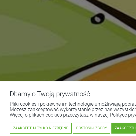
Dbamy o Twoją prywatność
Pliki cookies i pokrewne im technologie umożliwiają popr
Możesz zaakceptować wykorzystanie przez nas wszystkich
Więcej o plikach cookies przeczytasz w naszej Polityce pry
ZAAKCEPTUJ TYLKO NIEZBĘDNE
DOSTOSUJ ZGODY
ZAAKCEPTU