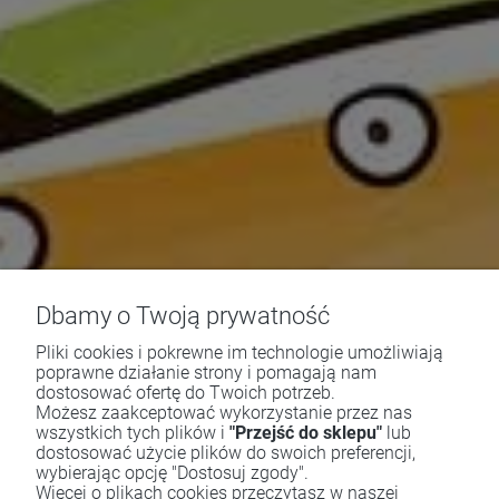
Dbamy o Twoją prywatność
Pliki cookies i pokrewne im technologie umożliwiają
poprawne działanie strony i pomagają nam
dostosować ofertę do Twoich potrzeb.
Możesz zaakceptować wykorzystanie przez nas
wszystkich tych plików i
"Przejść do sklepu"
lub
dostosować użycie plików do swoich preferencji,
wybierając opcję "Dostosuj zgody".
Więcej o plikach cookies przeczytasz w naszej