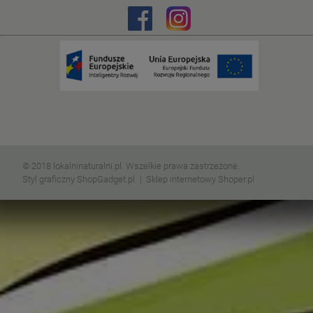
© 2018 lokalninaturalni.pl. Wszelkie prawa zastrzeżone.
Styl graficzny ShopGadget.pl
Sklep internetowy Shoper.pl