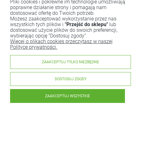
Pliki cookies i pokrewne im technologie umożliwiają
poprawne działanie strony i pomagają nam
dostosować ofertę do Twoich potrzeb.
Możesz zaakceptować wykorzystanie przez nas
wszystkich tych plików i
"Przejść do sklepu"
lub
dostosować użycie plików do swoich preferencji,
wybierając opcję "Dostosuj zgody".
Więcej o plikach cookies przeczytasz w naszej
Polityce prywatności.
ZAAKCEPTUJ TYLKO NIEZBĘDNE
DOSTOSUJ ZGODY
ZAAKCEPTUJ WSZYSTKIE
Mydło Naturalne Delikatne z Kozim Mlekiem