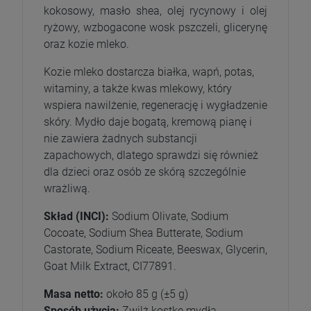
kokosowy, masło shea, olej rycynowy i olej
ryżowy, wzbogacone wosk pszczeli, glicerynę
oraz kozie mleko.
Kozie mleko dostarcza białka, wapń, potas,
witaminy, a także kwas mlekowy, który
wspiera nawilżenie, regenerację i wygładzenie
skóry. Mydło daje bogatą, kremową pianę i
nie zawiera żadnych substancji
zapachowych, dlatego sprawdzi się również
dla dzieci oraz osób ze skórą szczególnie
wrażliwą.
Skład (INCI):
Sodium Olivate, Sodium
Cocoate, Sodium Shea Butterate, Sodium
Castorate, Sodium Riceate, Beeswax, Glycerin,
Goat Milk Extract, CI77891.
Masa netto:
około 85 g (±5 g)
Sposób użycia:
Zwilż kostkę mydła,