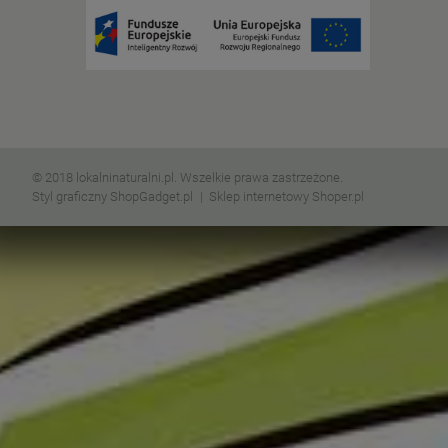
© 2018 lokalninaturalni.pl. Wszelkie prawa zastrzeżone.
Styl graficzny ShopGadget.pl
Sklep internetowy Shoper.pl