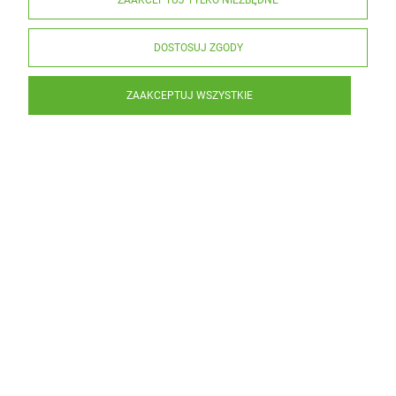
ZAAKCEPTUJ TYLKO NIEZBĘDNE
DOSTOSUJ ZGODY
ZAAKCEPTUJ WSZYSTKIE
Olej z konopi