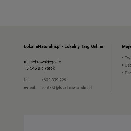
LokalniNaturalni.pl - Lokalny Targ Online
Moje
Tw
ul. Ciołkowskiego 36
Ust
15-545 Białystok
Pr
tel.:
+600 399 229
e-mail:
kontakt@lokalninaturalni.pl