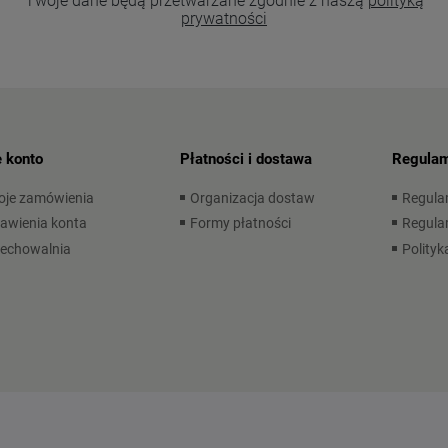
Twoje dane będą przetwarzane zgodnie z naszą
polityką
prywatności
 konto
Płatności i dostawa
Regulam
oje zamówienia
Organizacja dostaw
Regula
awienia konta
Formy płatności
Regulam
zechowalnia
Polityk