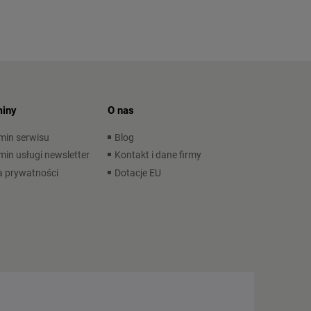
iny
O nas
min serwisu
Blog
in usługi newsletter
Kontakt i dane firmy
a prywatności
Dotacje EU