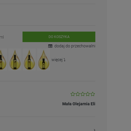
0ml
DO KOSZYKA
dodaj do przechowalni
więcej ⤵️
Mała Olejarnia Eli