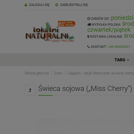
ZALOGUJ SIĘ
ZAREJESTRUJ SIĘ
poniedzi
ZAMÓW DO:
środ
WYSYŁKA POLSKA:
czwartek/piątek
śro
DOSTAWA LOKALNIE:
KONTAKT:
+48 664906421
TARG
Strona główna
Dom
Zapach - olejki eteryczne, świece, ko
Świeca sojowa („Miss Cherry”)