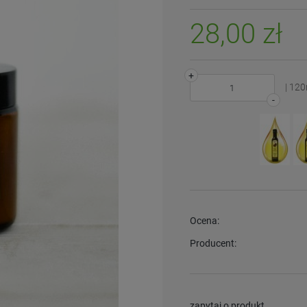
28,00 zł
+
| 12
-
Ocena:
Producent:
zapytaj o produkt