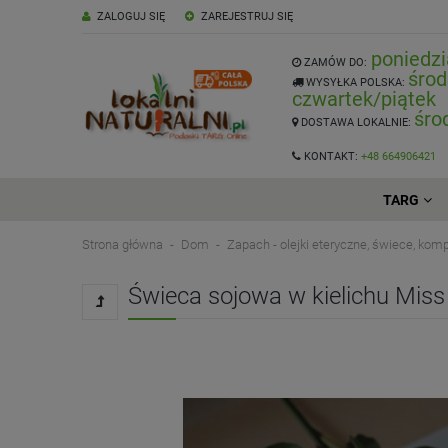
ZALOGUJ SIĘ
ZAREJESTRUJ SIĘ
poniedzi
ZAMÓW DO:
środ
WYSYŁKA POLSKA:
czwartek/piątek
śro
DOSTAWA LOKALNIE:
KONTAKT:
+48 664906421
TARG
Strona główna
Dom
Zapach - olejki eteryczne, świece, ko
Świeca sojowa w kielichu Miss