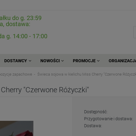
ałku do g. 23:59
a, dostawa:
da g. 14:00 - 17:00
DOSTAWCY
NOWOŚCI
PROMOCJE
ORGANIZACJ
mpozycje zapachowe
Świeca sojowa w kielichu Miss Cherry "Czerwone Różyczk
 Cherry "Czerwone Różyczki"
Dostępność:
Przygotowanie i dostawa:
Dostawa: