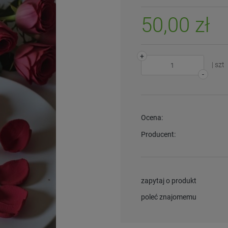
50,00 zł
+
| szt
-
Ocena:
Producent:
zapytaj o produkt
poleć znajomemu