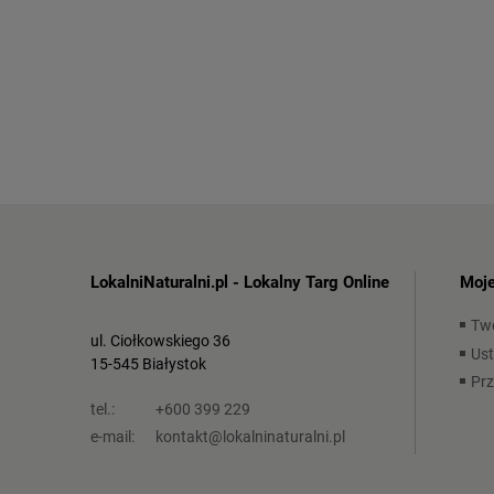
LokalniNaturalni.pl - Lokalny Targ Online
Moje
Tw
ul. Ciołkowskiego 36
Ust
15-545 Białystok
Pr
tel.:
+600 399 229
e-mail:
kontakt@lokalninaturalni.pl