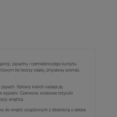
gancji, zapachu i rzemieślniczego kunsztu.
iowym tle tworzy ciepły, zmysłowy aromat,
 zapach. Szklany kielich nadaje jej
 w sypialni. Czerwone, woskowe różyczki
acji wnętrza.
wy do wnętrz urządzonych z dbałością o detale.