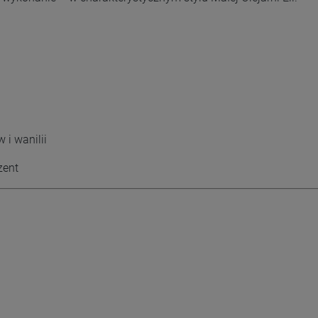
 i wanilii
zent