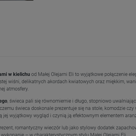
mi w kielichu
od Małej Olejarni Eli to wyjątkowe połączenie ele
ej wiśni, delikatnych akordach kwiatowych oraz miękkim, wanil
nej atmosfery.
ego
, świeca pali się równomiernie i długo, stopniowo uwalniając
 czemu świeca doskonale prezentuje się na stole, komodzie czy
 jej wyjątkowy wygląd i czynią ją efektownym elementem aranż
prezent, romantyczny wieczór lub jako stylowy dodatek zapacho
e wykonanie – w charakterystycznym stylu Małej Olejarni Eli.