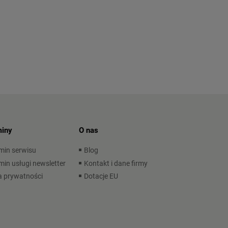
iny
O nas
min serwisu
Blog
in usługi newsletter
Kontakt i dane firmy
a prywatności
Dotacje EU